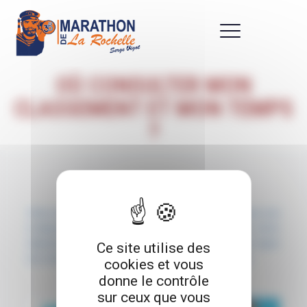
Panneau de gestion des cookies
OÙ CONSULTER MON
CLASSEMENT ET MON TEMPS
?
Votre classement et votre temps sont provisoirement mis
à disposition sur l’application de suivi live Imagina. Votre
classement et votre temps définitifs seront mis en ligne
Ce site utilise des
sur notre site internet peu de temps après la course.
cookies et vous
donne le contrôle
sur ceux que vous