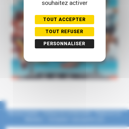
souhaitez activer
TOUT ACCEPTER
TOUT REFUSER
PERSONNALISER
Mentions légales
–
Politique de confidentialité
–
Règlement du
Marathon
–
Conception : www.eponim.com