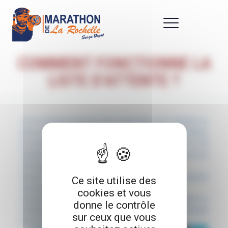
Panneau de gestion des cookies
COMMENT FONCTIONNE LA
LISTE D’ATTENTE ?
Je ne connais personne pour reprendre mon dossard, je
peux en faire profiter à une personne sur la liste d’attente,
je contacte l’organisation pour l’en informer avant le 29
octobre. Le remboursement du dossard et des options est
effectué sous 15 jours.
Aucun frais n’est prélevé au vendeur et le tarif du dossard
Ce site utilise des
reste inchangé pour l’acheteur !
cookies et vous
Si j’ai souscrit à l’assurance annulation, je peux obtenir un
donne le contrôle
remboursement sur présentation d’un justificatif médical
sur ceux que vous
jusqu’au jour de la course soit le 29 novembre.