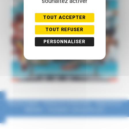
souhaitez activer
L’organisation est la seule habilitée à effectuer des
modifications sur votre inscription !
TOUT ACCEPTER
TOUT REFUSER
PERSONNALISER
Mentions légales
–
Politique de confidentialité
–
Règlement du
Marathon
–
Conception : www.eponim.com