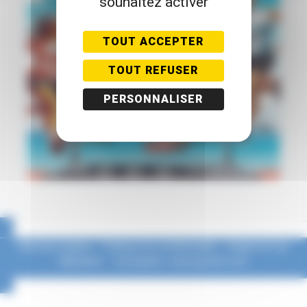
souhaitez activer
TOUT ACCEPTER
TOUT REFUSER
PERSONNALISER
Mentions légales
–
Politique de confidentialité
–
Règlement du
Marathon
–
Conception : www.eponim.com